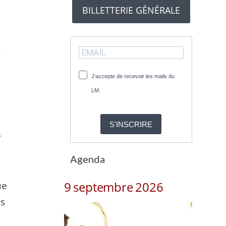
BILLETTERIE GÉNÉRALE
r
J'accepte de recevoir les mails du
LM.
S'INSCRIRE
r
Agenda
9 septembre 2026
ue
ès
.