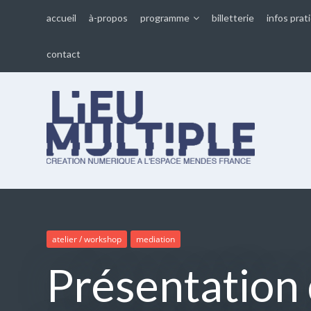
accueil
à-propos
programme
billetterie
infos prat
contact
Lieu multiple
cultures numériques à
l'Espace Mendès France
atelier / workshop
mediation
Présentation 