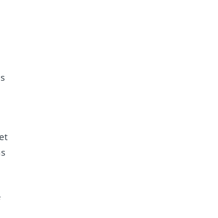
s
ès
et
ns
e