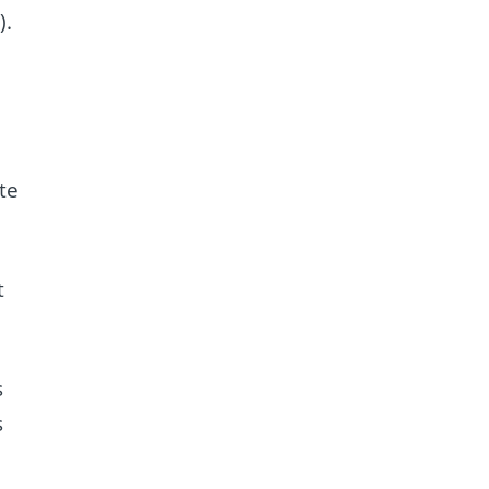
).
te
t
s
s