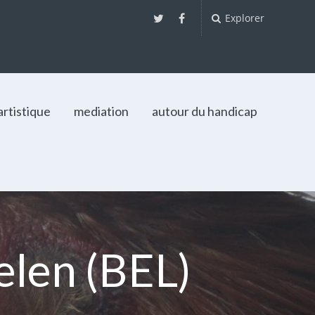
Explorer
artistique
mediation
autour du handicap
len (BEL)