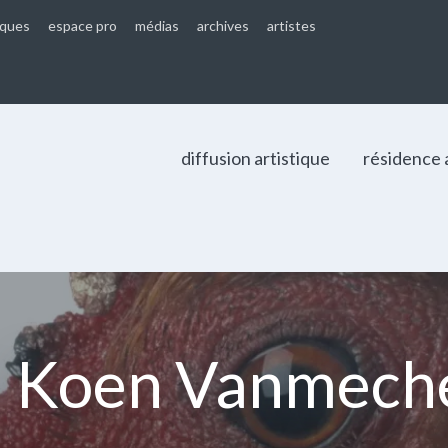
iques
espace pro
médias
archives
artistes
diffusion artistique
résidence 
 Koen Vanmeche