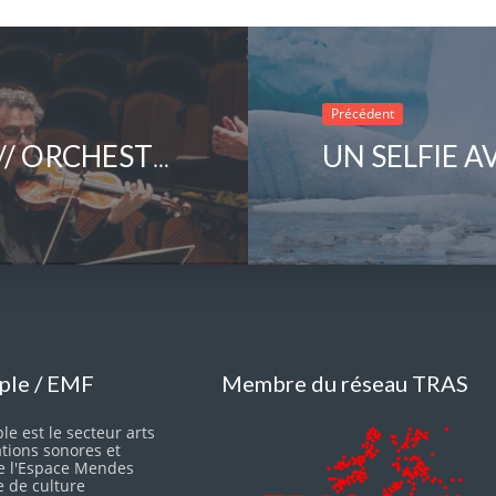
Précédent
FESTIVAL NOUVELLE ODYSSÉE // ORCHESTRE DES CHAMPS-ÉLYSÉES (FRA)
iple / EMF
Membre du réseau TRAS
le est le secteur arts
ations sonores et
e l'Espace Mendes
e de culture