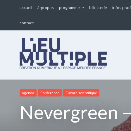
accueil
à-propos
programme
billetterie
infos prat
contact
Lieu multiple
cultures numériques à
l'Espace Mendès France
agenda
Conférence
Culture scientifique
Nevergreen –