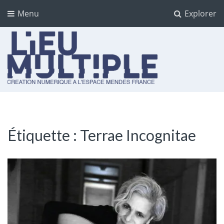
Menu
Explorer
Lieu multiple
cultures numériques à l'Espace Mendès France
Étiquette :
Terrae Incognitae