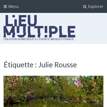
Menu
Explorer
Lieu multiple
cultures numériques à l'Espace Mendès France
Étiquette :
Julie Rousse