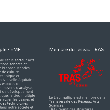
iple / EMF
Membre du réseau TRAS
le est le secteur arts
ations sonores et
e l'Espace Mendes
e de culture
 technique et
en Nouvelle-Aquitaine.
s espaces de
es moyens d'analyse,
 et de développement
itique, le Lieu multiple
Le Lieu multiple est membre de la
erroger les usages et
Transversale des Réseaux Arts
 des technologies
Sciences
.
ans notre société et
TRAS réunit des structures