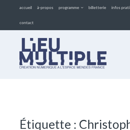
accueil
à-propos
programme
billetterie
infos prat
contact
Lieu multiple
cultures numériques à
l'Espace Mendès France
Étiquette :
Christop