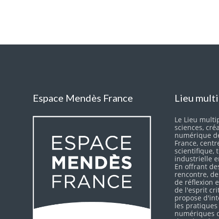
Espace Mendès France
Lieu mult
Le Lieu multip
sciences, cré
numérique d
France, centr
scientifique,
industrielle 
En offrant de
rencontre, d
de réflexion
de l'esprit cr
propose d'int
les pratiques
numériques d