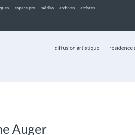
iques
espace pro
médias
archives
artistes
diffusion artistique
résidence 
he Auger