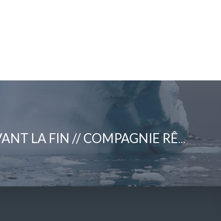
UN SELFIE AVANT LA FIN // COMPAGNIE RÊVOLANTE – PAULINE PIDOUX (FRA)