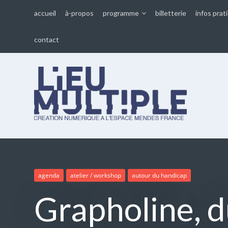
accueil
à-propos
programme
billetterie
infos prat
contact
Lieu multiple
cultures numériques à
l'Espace Mendès France
agenda
atelier / workshop
autour du handicap
Grapholine, d