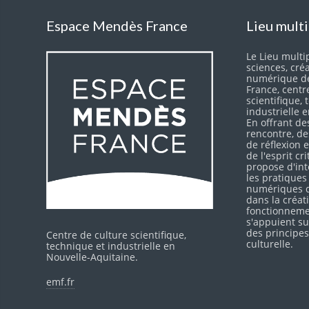
Espace Mendès France
Lieu mult
Le Lieu multip
sciences, cré
numérique d
France, centr
scientifique,
industrielle 
En offrant de
rencontre, d
de réflexion
de l'esprit cr
propose d'int
les pratiques
numériques d
dans la créati
fonctionneme
s'appuient su
des principes
Centre de culture scientifique,
culturelle.
technique et industrielle en
Nouvelle-Aquitaine.
emf.fr