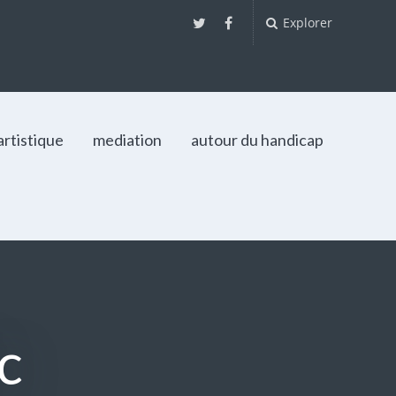
Explorer
artistique
mediation
autour du handicap
c