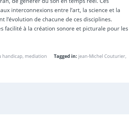
ran, de générer du son en temps réel. Ces
 aux interconnexions entre l’art, la science et la
t l’évolution de chacune de ces disciplines.
facilité à la création sonore et picturale pour les
u handicap
,
mediation
Tagged in:
jean-Michel Couturier
,