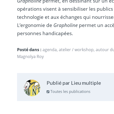
Grapholine
permet, en dessinant sur un éc
opérations visent à sensibiliser les publics
technologie et aux échanges qui nourrissen
L’ergonomie de
Grapholine
permet un accès 
personnes handicapées.
Posté dans :
agenda
,
atelier / workshop
,
autour d
Magnolya Roy
Publié par Lieu multiple
Toutes les publications