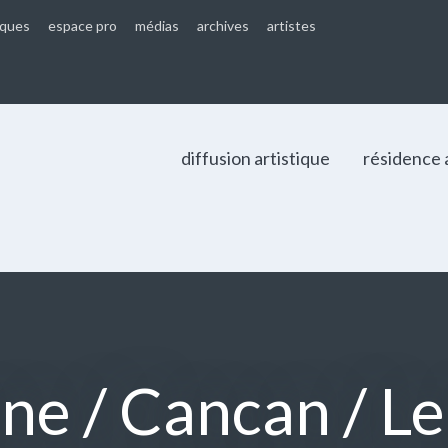
iques
espace pro
médias
archives
artistes
diffusion artistique
résidence 
e / Cancan / Le