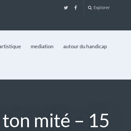
Explorer
artistique
mediation
autour du handicap
 ton mité – 15