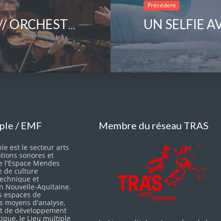
Précédent
FESTIVAL NOUVELLE ODYSSÉE // ORCHESTRE DES CHAMPS-ÉLYSÉES (FRA)
iple / EMF
Membre du réseau TRAS
le est le secteur arts
ations sonores et
e l'Espace Mendes
e de culture
 technique et
en Nouvelle-Aquitaine.
s espaces de
es moyens d'analyse,
 et de développement
itique, le Lieu multiple