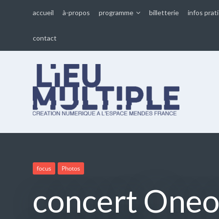
accueil
à-propos
programme
billetterie
infos prat
contact
Lieu multiple
cultures numériques à
l'Espace Mendès France
focus
Photos
concert Oneon