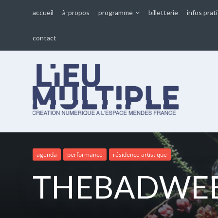
accueil
à-propos
programme
billetterie
infos prat
contact
Lieu multiple
cultures numériques à
l'Espace Mendès France
agenda
performance
résidence artistique
THEBADWEEDS