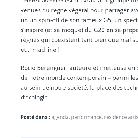
THEBADWEEDS est un vrai/faux groupe de
venues du règne végétal pour partager a
un un spin-off de son fameux G5, un spect
s’inspire (et se moque) du G20 en se propo
règnes qui coexistent tant bien que mal su
et… machine !
Rocio Berenguer, auteure et metteuse en s
de notre monde contemporain – parmi lesqu
au sein de notre société, la place des tec
d’écologie…
Posté dans :
agenda
,
performance
,
résidence arti