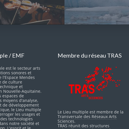
iple / EMF
Membre du réseau TRAS
le est le secteur arts
ations sonores et
e l'Espace Mendes
e de culture
 technique et
en Nouvelle-Aquitaine.
s espaces de
es moyens d'analyse,
 et de développement
itique, le Lieu multiple
Le Lieu multiple est membre de la
erroger les usages et
Transversale des Réseaux Arts
 des technologies
Sciences
.
ans notre société et
TRAS réunit des structures
on. L'esprit et le