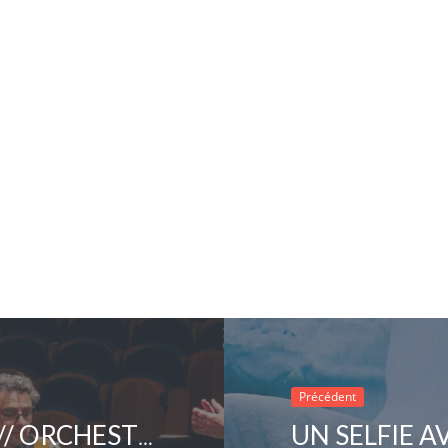
Précédent
FESTIVAL NOUVELLE ODYSSÉE // ORCHESTRE DES CHAMPS-ÉLYSÉES (FRA)