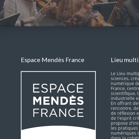
Espace Mendès France
Lieu mult
Le Lieu multip
sciences, cré
numérique d
France, centr
scientifique,
industrielle 
En offrant de
rencontre, d
de réflexion
de l'esprit cr
propose d'int
les pratiques
numériques d
dans la créati