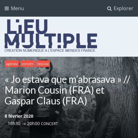
Menu
Explorer
Lieu multiple
agenda
concert
festival
cultures numériques à l'Espace Mendès France
« Jo estava que m’abrasava » //
Marion Cousin (FRA) et
Gaspar Claus (FRA)
8 février 2020
18h30 → 20h00
CONCERT